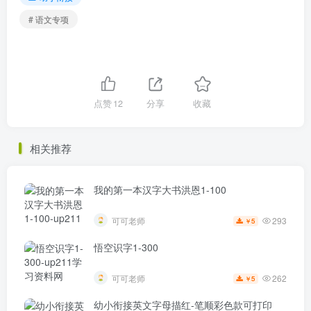
# 语文专项
点赞
12
分享
收藏
相关推荐
我的第一本汉字大书洪恩1-100
293
可可老师
5
￥
悟空识字1-300
262
可可老师
5
￥
幼小衔接英文字母描红-笔顺彩色款可打印