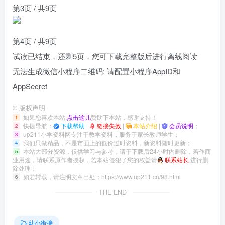
第3页 / 共9页
第4页 / 共9页
试读已结束，还剩
5
页，您可下载完整版后进行离线阅读
无法生成微信小程序二维码: 请配置小程序AppID和
AppSecret
©
版权声明
如果您喜欢本站,
点击这儿
赞助下本站，感谢支持！
1
快捷导航：
下载帮助
|
链接失效
|
本站介绍
|
会员说明
；
2
up211小学资料网专注于教学资料，服务于家长教师学生；
3
我们只做精品，不是市面上的低价过时资料，新资料随时更新；
4
本站大部分资源，仅供学习与参考，请于下载后24小时内删除，若作商
5
业用途，请联系原作者授权，若本站侵犯了您的权益请
联系站长
进行删
除处理；
如若转载，请注明文章出处：
https://www.up211.cn/98.html
6
THE END
幼小衔接