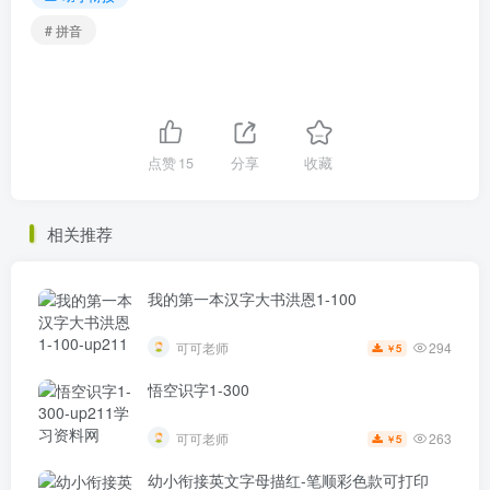
# 拼音
点赞
15
分享
收藏
相关推荐
我的第一本汉字大书洪恩1-100
294
可可老师
5
￥
悟空识字1-300
263
可可老师
5
￥
幼小衔接英文字母描红-笔顺彩色款可打印