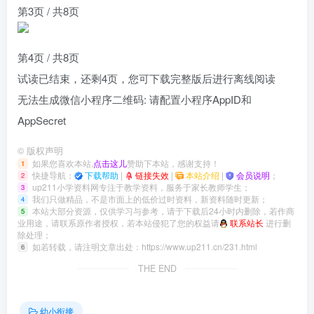
第3页 / 共8页
第4页 / 共8页
试读已结束，还剩
4
页，您可下载完整版后进行离线阅读
无法生成微信小程序二维码: 请配置小程序AppID和
AppSecret
©
版权声明
如果您喜欢本站,
点击这儿
赞助下本站，感谢支持！
1
快捷导航：
下载帮助
|
链接失效
|
本站介绍
|
会员说明
；
2
up211小学资料网专注于教学资料，服务于家长教师学生；
3
我们只做精品，不是市面上的低价过时资料，新资料随时更新；
4
本站大部分资源，仅供学习与参考，请于下载后24小时内删除，若作商
5
业用途，请联系原作者授权，若本站侵犯了您的权益请
联系站长
进行删
除处理；
如若转载，请注明文章出处：
https://www.up211.cn/231.html
6
THE END
幼小衔接