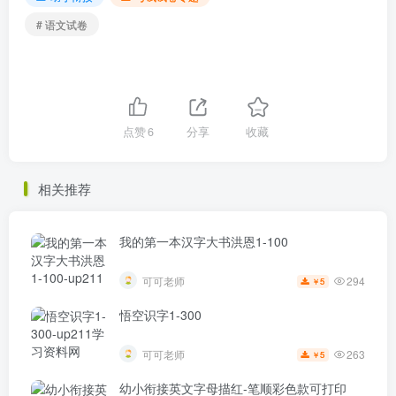
# 语文试卷
点赞
6
分享
收藏
相关推荐
我的第一本汉字大书洪恩1-100
294
可可老师
5
￥
悟空识字1-300
263
可可老师
5
￥
幼小衔接英文字母描红-笔顺彩色款可打印