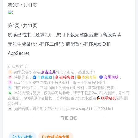
第3页 / 共11页
第4页 / 共11页
试读已结束，还剩
7
页，您可下载完整版后进行离线阅读
无法生成微信小程序二维码: 请配置小程序AppID和
AppSecret
©
版权声明
如果您喜欢本站,
点击这儿
赞助下本站，感谢支持！
1
快捷导航：
下载帮助
|
链接失效
|
本站介绍
|
会员说明
；
2
up211小学资料网专注于教学资料，服务于家长教师学生；
3
我们只做精品，不是市面上的低价过时资料，新资料随时更新；
4
本站大部分资源，仅供学习与参考，请于下载后24小时内删除，若作商
5
业用途，请联系原作者授权，若本站侵犯了您的权益请
联系站长
进行删
除处理；
如若转载，请注明文章出处：
https://www.up211.cn/220.html
6
THE END
幼小衔接
考试试卷专题