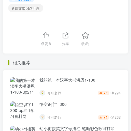
# 语文知识点汇总
点赞
8
分享
收藏
相关推荐
我的第一本汉字大书洪恩1-100
294
可可老师
5
￥
悟空识字1-300
263
可可老师
5
￥
幼小衔接英文字母描红-笔顺彩色款可打印