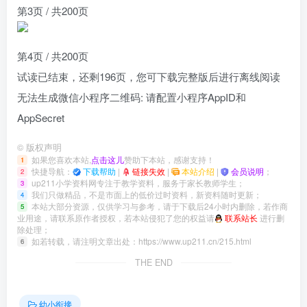
第3页 / 共200页
第4页 / 共200页
试读已结束，还剩
196
页，您可下载完整版后进行离线阅读
无法生成微信小程序二维码: 请配置小程序AppID和
AppSecret
©
版权声明
如果您喜欢本站,
点击这儿
赞助下本站，感谢支持！
1
快捷导航：
下载帮助
|
链接失效
|
本站介绍
|
会员说明
；
2
up211小学资料网专注于教学资料，服务于家长教师学生；
3
我们只做精品，不是市面上的低价过时资料，新资料随时更新；
4
本站大部分资源，仅供学习与参考，请于下载后24小时内删除，若作商
5
业用途，请联系原作者授权，若本站侵犯了您的权益请
联系站长
进行删
除处理；
如若转载，请注明文章出处：
https://www.up211.cn/215.html
6
THE END
幼小衔接