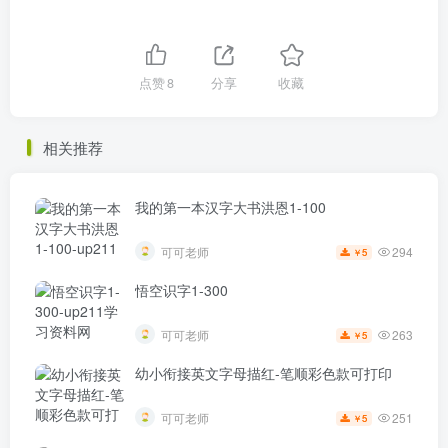
点赞
8
分享
收藏
相关推荐
我的第一本汉字大书洪恩1-100
294
可可老师
5
￥
悟空识字1-300
263
可可老师
5
￥
幼小衔接英文字母描红-笔顺彩色款可打印
251
可可老师
5
￥