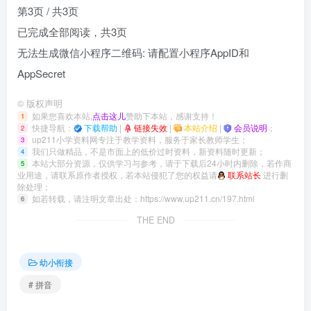
第3页 / 共3页
已完成全部阅读，共
3
页
无法生成微信小程序二维码: 请配置小程序AppID和
AppSecret
©
版权声明
如果您喜欢本站,
点击这儿
赞助下本站，感谢支持！
1
快捷导航：
下载帮助
|
链接失效
|
本站介绍
|
会员说明
；
2
up211小学资料网专注于教学资料，服务于家长教师学生；
3
我们只做精品，不是市面上的低价过时资料，新资料随时更新；
4
本站大部分资源，仅供学习与参考，请于下载后24小时内删除，若作商
5
业用途，请联系原作者授权，若本站侵犯了您的权益请
联系站长
进行删
除处理；
如若转载，请注明文章出处：
https://www.up211.cn/197.html
6
THE END
幼小衔接
# 拼音