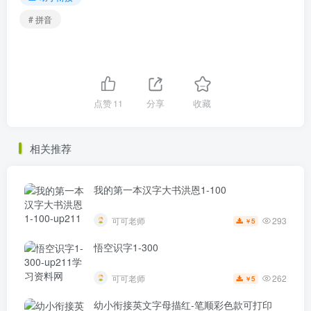
# 拼音
点赞
11
分享
收藏
相关推荐
我的第一本汉字大书洪恩1-100
293
可可老师
5
￥
悟空识字1-300
262
可可老师
5
￥
幼小衔接英文字母描红-笔顺彩色款可打印