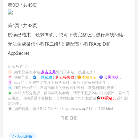
第3页 / 共43页
第4页 / 共43页
试读已结束，还剩
39
页，您可下载完整版后进行离线阅读
无法生成微信小程序二维码: 请配置小程序AppID和
AppSecret
©
版权声明
如果您喜欢本站,
点击这儿
赞助下本站，感谢支持！
1
快捷导航：
下载帮助
|
链接失效
|
本站介绍
|
会员说明
；
2
up211小学资料网专注于教学资料，服务于家长教师学生；
3
我们只做精品，不是市面上的低价过时资料，新资料随时更新；
4
本站大部分资源，仅供学习与参考，请于下载后24小时内删除，若作商
5
业用途，请联系原作者授权，若本站侵犯了您的权益请
联系站长
进行删
除处理；
如若转载，请注明文章出处：
https://www.up211.cn/162.html
6
THE END
幼小衔接