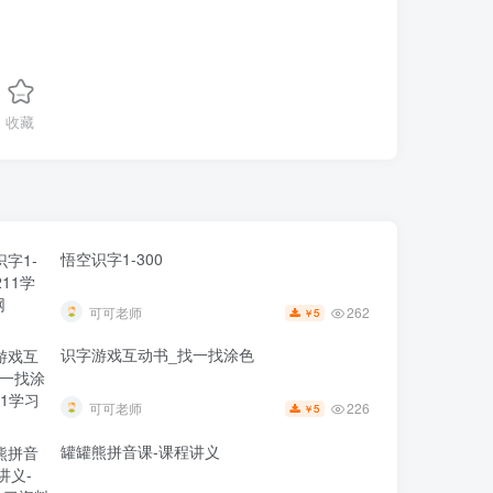
收藏
悟空识字1-300
262
可可老师
5
￥
识字游戏互动书_找一找涂色
226
可可老师
5
￥
罐罐熊拼音课-课程讲义