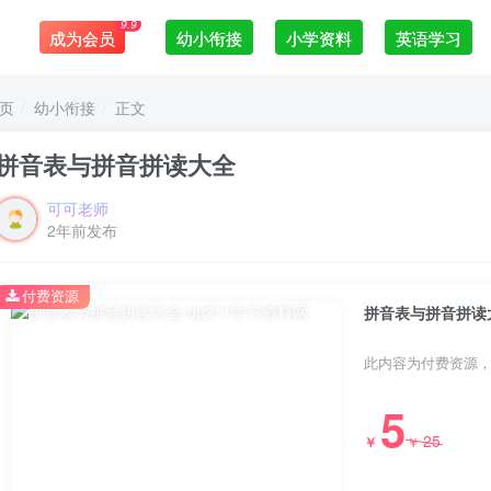
9.9
成为会员
幼小衔接
小学资料
英语学习
页
幼小衔接
正文
拼音表与拼音拼读大全
可可老师
2年前发布
付费资源
拼音表与拼音拼读
此内容为付费资源
5
25
￥
￥