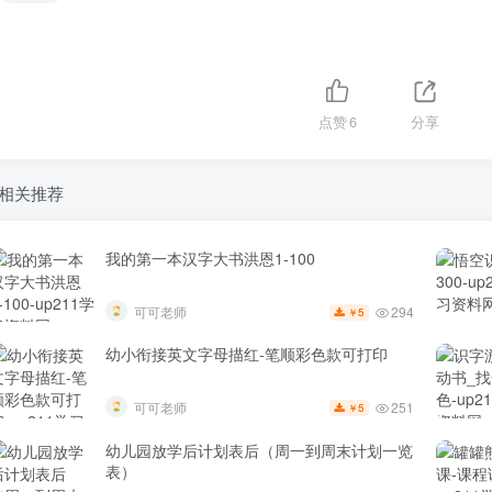
点赞
6
分享
相关推荐
我的第一本汉字大书洪恩1-100
294
可可老师
5
￥
幼小衔接英文字母描红-笔顺彩色款可打印
251
可可老师
5
￥
幼儿园放学后计划表后（周一到周末计划一览
表）