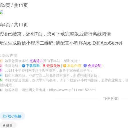
第3页 / 共11页
第4页 / 共11页
试读已结束，还剩
7
页，您可下载完整版后进行离线阅读
无法生成微信小程序二维码: 请配置小程序AppID和AppSecret
©
版权声明
如果您喜欢本站,
点击这儿
赞助下本站，感谢支持！
1
快捷导航：
下载帮助
|
链接失效
|
本站介绍
|
会员说明
；
2
up211小学资料网专注于教学资料，服务于家长教师学生；
3
我们只做精品，不是市面上的低价过时资料，新资料随时更新；
4
本站大部分资源，仅供学习与参考，请于下载后24小时内删除，若作商业用途，
5
删除处理；
如若转载，请注明文章出处：
https://www.up211.cn/152.html
6
THE END
幼小衔接
# 拼音