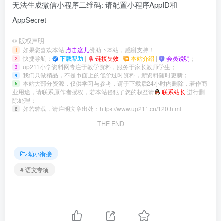
无法生成微信小程序二维码: 请配置小程序AppID和
AppSecret
©
版权声明
如果您喜欢本站,
点击这儿
赞助下本站，感谢支持！
1
快捷导航：
下载帮助
|
链接失效
|
本站介绍
|
会员说明
；
2
up211小学资料网专注于教学资料，服务于家长教师学生；
3
我们只做精品，不是市面上的低价过时资料，新资料随时更新；
4
本站大部分资源，仅供学习与参考，请于下载后24小时内删除，若作商
5
业用途，请联系原作者授权，若本站侵犯了您的权益请
联系站长
进行删
除处理；
如若转载，请注明文章出处：
https://www.up211.cn/120.html
6
THE END
幼小衔接
# 语文专项