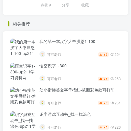
点赞
9
分享
收藏
相关推荐
我的第一本汉字大书洪恩1-100
294
可可老师
5
￥
悟空识字1-300
263
可可老师
5
￥
幼小衔接英文字母描红-笔顺彩色款可打印
251
可可老师
5
￥
识字游戏互动书_找一找涂色
226
可可老师
5
￥